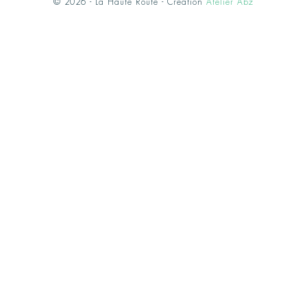
© 2026 - La Haute Route - Création
Atelier Abz