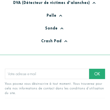
DVA (Détecteur de victimes d'alanches)
expand_less
Pelle
expand_less
Sonde
expand_less
Crash Pad
expand_less
Vous pouvez vous désinscrire à tout moment. Vous trouverez pour
cela nos informations de contact dans les conditions d'utilisation
du site.