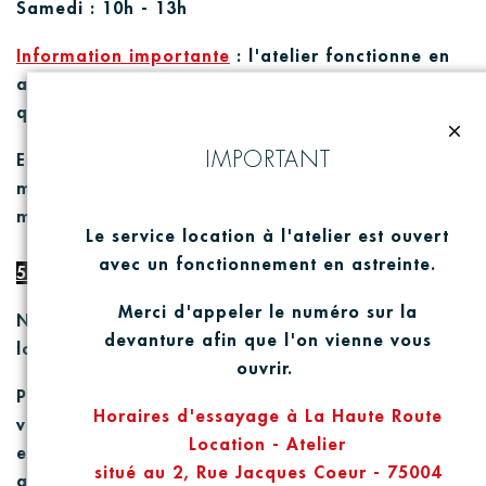
Samedi : 10h - 13h
Information importante
: l'a
t
elier fonctionne en
as
t
rein
t
e. Il se peu
t
qu'il n'
y
ai
t
pas
t
oujours
quelqu'un sur place en con
t
inu.
close
IMPORTANT
En arrivant, il vous suffi
t
d'appeler le numéro du
magasin écri
t
sur la devanture de l'a
t
elier un
membre de l'équipe viendra vous ouvrir.
Le service location à l'atelier est ouvert
avec un fonctionnement en astreinte.
5/ENLEVEMEN
T
DU
MATERIEL
Merci d'appeler le numéro sur la
N'oubliez pas votre carte bancaire le jour de la
devanture afin que l'on vienne vous
location pour réaliser le contrat de location.
ouvrir.
Pensez à an
ti
ciper dans la mesure du possible
Horaires d'essayage à La Haute Route
vo
t
re venue à l'a
t
elier avant votre départ par
Location - Atelier
exemple dans le cas d'un horaire de
train, bus,
situé au 2, Rue Jacques Coeur - 75004
avion e
tc...