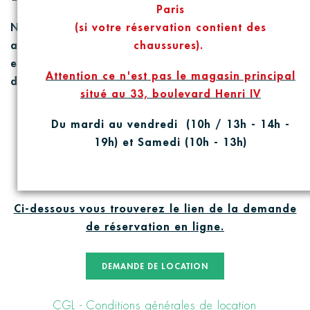
Paris
(si votre réservation contient des
Nous accordons de l'impor
t
ance à la sécuri
t
é ,
chaussures).
au réglage de vo
t
re ma
t
ériel ainsi qu'aux
explica
t
ions données e
t
cela peu prendre un peu
Attention ce n'est pas le magasin principal
de
t
emps.
situé au 33, boulevard Henri IV
Du mardi au vendredi (10h / 13h - 14h -
19h) et Samedi (10h - 13h)
RESERVATION DE VOTRE MATERIEL
Ci-dessous vous trouverez le lien de la demande
de réservation en ligne.
DEMANDE DE LOCATION
CGL - Conditions générales de location