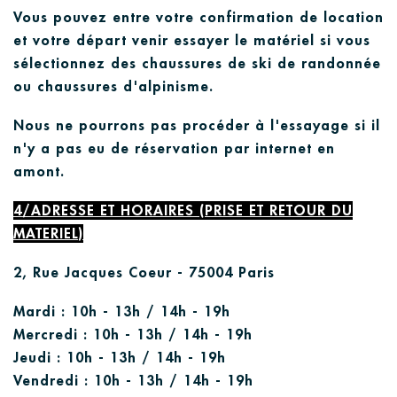
Vous pouvez en
t
re votre confirmation de location
e
t
votre départ
venir essayer le matériel si vous
sélec
t
ionnez des chaussures de ski de randonnée
ou chaussures d'alpinisme.
Nous ne pourrons pas procéder à l'essa
y
age
si il
n'
y
a pas eu de réservation par in
t
erne
t
en
amont.
4/ADRESSE ET HORAIRES (PRISE E
T
RE
T
OUR DU
MA
T
ERIEL)
2, Rue Jacques Coeur - 75004 Paris
Mardi : 10h - 13h / 14h - 19h
Mercredi : 10h - 13h / 14h - 19h
Jeudi : 10h - 13h / 14h - 19h
Vendredi : 10h - 13h / 14h - 19h