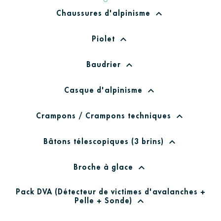
Chaussures d'alpinisme
expand_less
Piolet
expand_less
Baudrier
expand_less
Casque d'alpinisme
expand_less
Crampons / Crampons techniques
expand_less
Bâtons télescopiques (3 brins)
expand_less
Broche à glace
expand_less
Pack DVA (Détecteur de victimes d'avalanches +
Pelle + Sonde)
expand_less