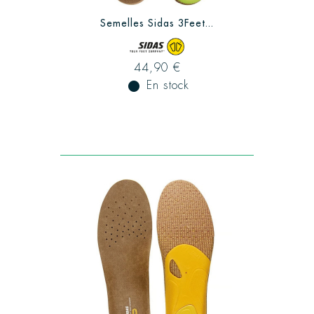
Semelles Sidas 3Feet...
44,90 €
fiber_manual_record
En stock