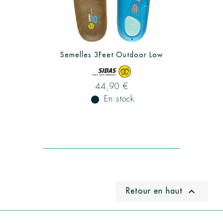
Semelles 3Feet Outdoor Low
44,90 €
fiber_manual_record
En stock
Retour en haut
