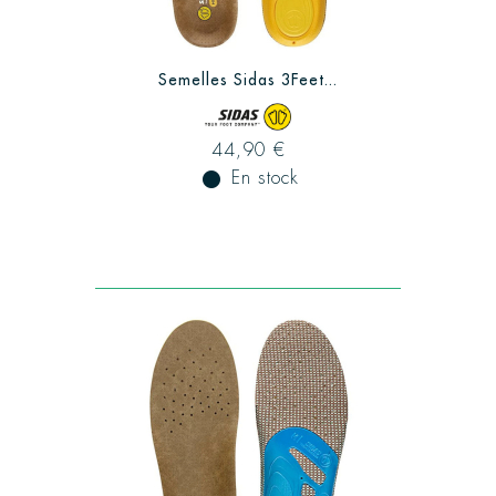
Semelles Sidas 3Feet...
44,90 €
fiber_manual_record
En stock