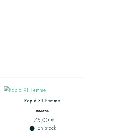
Rapid XT Femme
175,00 €
fiber_manual_record
En stock