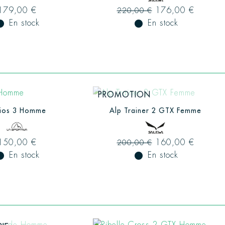
179,00 €
176,00 €
220,00 €
ual_record
En stock
fiber_manual_record
En stock
PROMOTION
lios 3 Homme
Alp Trainer 2 GTX Femme
150,00 €
160,00 €
200,00 €
ual_record
En stock
fiber_manual_record
En stock