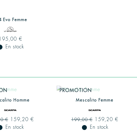
4 Evo Femme
195,00 €
ual_record
En stock
ION
PROMOTION
calito Homme
Mescalito Femme
159,20 €
159,20 €
00 €
199,00 €
ual_record
En stock
fiber_manual_record
En stock