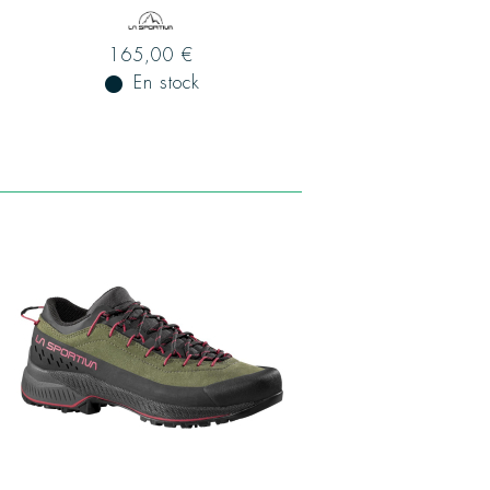
165,00 €
fiber_manual_record
En stock