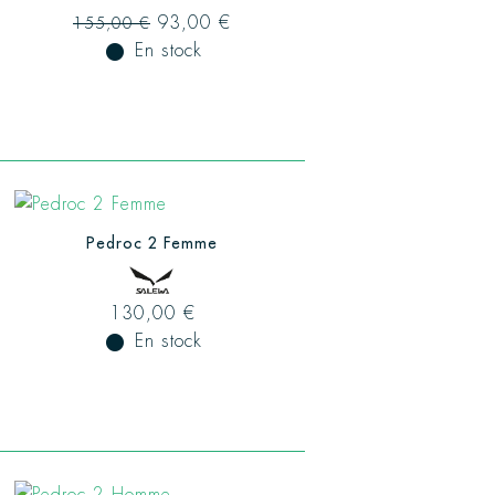
93,00 €
155,00 €
fiber_manual_record
En stock
Pedroc 2 Femme
130,00 €
fiber_manual_record
En stock