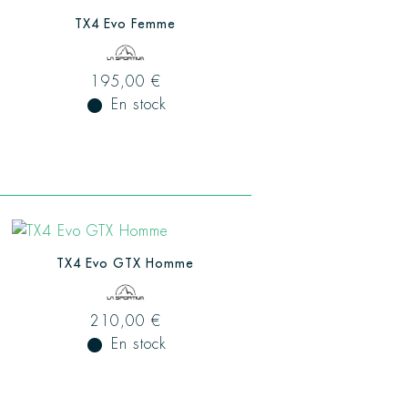
TX4 Evo Femme
195,00 €
fiber_manual_record
En stock
TX4 Evo GTX Homme
210,00 €
fiber_manual_record
En stock