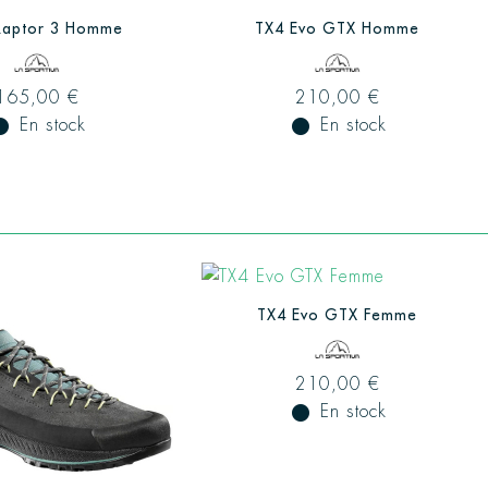
 Raptor 3 Homme
TX4 Evo GTX Homme
165,00 €
210,00 €
ual_record
En stock
fiber_manual_record
En stock
TX4 Evo GTX Femme
210,00 €
fiber_manual_record
En stock