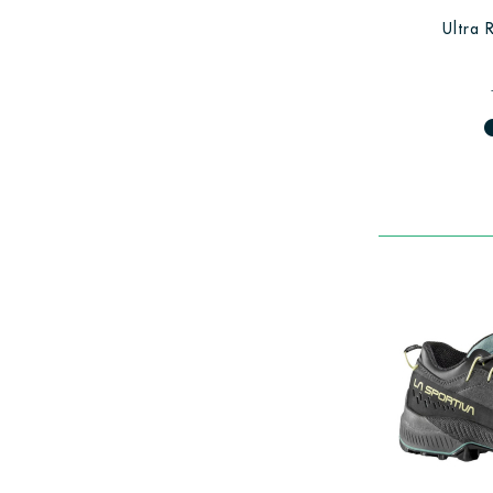
Ultra
fiber_man