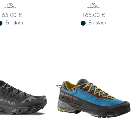
165,00 €
165,00 €
ual_record
En stock
fiber_manual_record
En stock