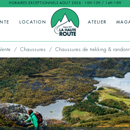
HORAIRES EXCEPTIONNELS AOUT 2026 - 10H-13H / 14H-19H
ENTE
LOCATION
ATELIER
MAG
Vente
Chaussures
Chaussures de trekking & randon