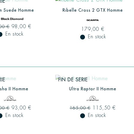
RIE
on Suede Homme
Ribelle Cross 2 GTX Homme
98,00 €
00 €
179,00 €
ual_record
En stock
fiber_manual_record
En stock
RIE
FIN DE SERIE
sha II Homme
Ultra Raptor II Homme
93,00 €
115,50 €
00 €
165,00 €
ual_record
En stock
fiber_manual_record
En stock