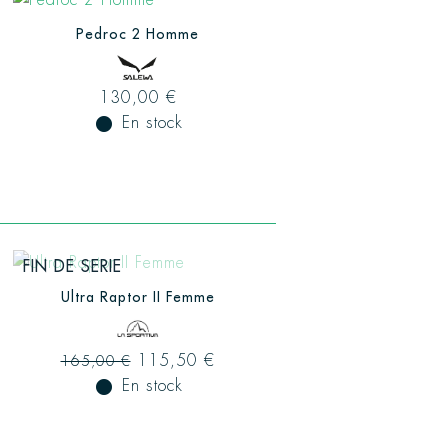
Pedroc 2 Homme
130,00 €
fiber_manual_record
En stock
FIN DE SERIE
Ultra Raptor II Femme
115,50 €
165,00 €
fiber_manual_record
En stock