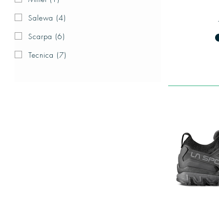
Salewa
(4)
Scarpa
(6)
fiber_man
Tecnica
(7)