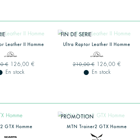
RIE
FIN DE SERIE
tor Leather II Homme
Ultra Raptor Leather II Homme
126,00 €
126,00 €
00 €
210,00 €
ual_record
En stock
fiber_manual_record
En stock
PROMOTION
 2 GTX Homme
MTN Trainer2 GTX Homme