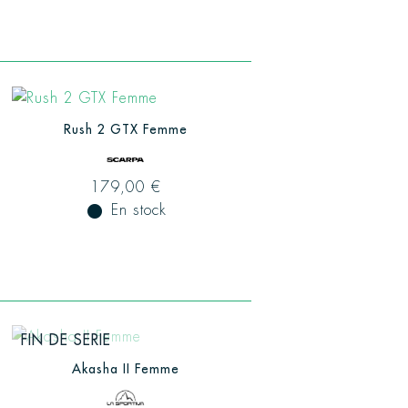
Rush 2 GTX Femme
179,00 €
fiber_manual_record
En stock
FIN DE SERIE
Akasha II Femme