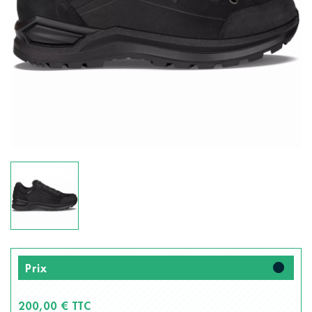
fiber_manual_record
Prix
200,00 € TTC