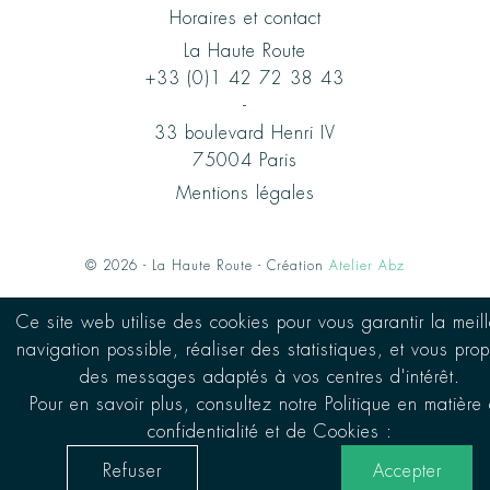
Horaires et contact
La Haute Route
+33 (0)1 42 72 38 43
-
33 boulevard Henri IV
75004 Paris
Mentions légales
© 2026 - La Haute Route - Création
Atelier Abz
Ce site web utilise des cookies pour vous garantir la meil
navigation possible, réaliser des statistiques, et vous pro
des messages adaptés à vos centres d'intérêt.
Pour en savoir plus, consultez notre Politique en matière
confidentialité et de Cookies :
Refuser
Accepter