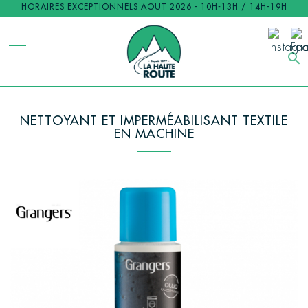
HORAIRES EXCEPTIONNELS AOUT 2026 - 10H-13H / 14H-19H
search
NETTOYANT ET IMPERMÉABILISANT TEXTILE
EN MACHINE