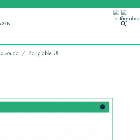
search
ASIN
- bivouac
Bol piable UL
fiber_manual_record