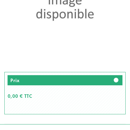
fiber_manual_record
Prix
0,00 € TTC