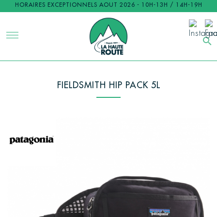
HORAIRES EXCEPTIONNELS AOUT 2026 - 10H-13H / 14H-19H
search
FIELDSMITH HIP PACK 5L