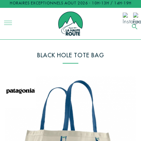
HORAIRES EXCEPTIONNELS AOUT 2026 - 10H-13H / 14H-19H
search
BLACK HOLE TOTE BAG