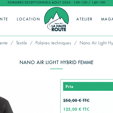
HORAIRES EXCEPTIONNELS AOUT 2026 - 10H-13H / 14H-19H
ENTE
LOCATION
ATELIER
MAG
ente
Textile
Polaires techniques
Nano Air Light H
NANO AIR LIGHT HYBRID FEMME
Prix
250,00 € TTC
125,00 € TTC