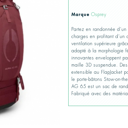
Marque
Osprey
Partez en randonnée d’un
charges en profitant d’un c
ventilation supérieure grâ
adapté à la morphologie fé
innovantes enveloppent pa
maille 3D suspendue. Des p
extensible au FlapJacket p
le porte-bâtons Stow-on-th
AG 65 est un sac de rand
Fabriqué avec des matéri