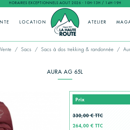
HORAIRES EXCEPTIONNELS AOUT 2026 - 10H-13H / 14H-19H
ENTE
LOCATION
ATELIER
MAG
Vente
Sacs
Sacs à dos trekking & randonnée
Au
AURA AG 65L
Prix
330,00 € TTC
264,00 € TTC