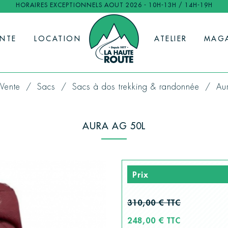
HORAIRES EXCEPTIONNELS AOUT 2026 - 10H-13H / 14H-19H
ENTE
LOCATION
ATELIER
MAG
Vente
Sacs
Sacs à dos trekking & randonnée
Au
AURA AG 50L
Prix
310,00 € TTC
248,00 € TTC