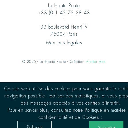
La Haute Route
+33 (0)1 42 72 38 43
-
33 boulevard Henri IV
75004 Paris
Mentions légales
© 2026 - La Haute Route - Création
Atelier Abz
Ce site web utilise des cookies pour vous garantir la meil
navigation possible, réaliser des statistiques, et vous pro
des messages adaptés à vos centres d'intérêt.
Pour en savoir plus, consultez notre Politique en matière
confidentialité et de Cookies :
Refuser
Accepter