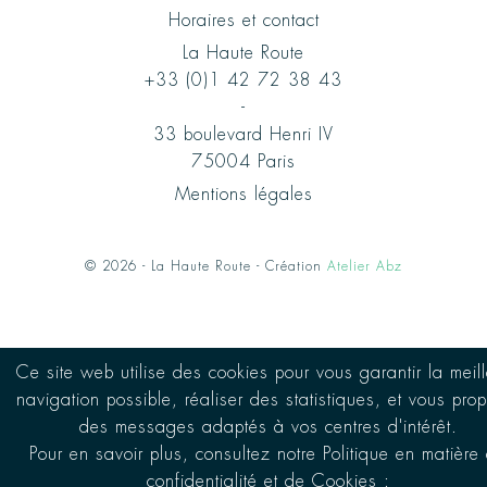
Horaires et contact
La Haute Route
+33 (0)1 42 72 38 43
-
33 boulevard Henri IV
75004 Paris
Mentions légales
© 2026 - La Haute Route - Création
Atelier Abz
Ce site web utilise des cookies pour vous garantir la meil
navigation possible, réaliser des statistiques, et vous pro
des messages adaptés à vos centres d'intérêt.
Pour en savoir plus, consultez notre Politique en matière
confidentialité et de Cookies :