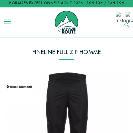
HORAIRES EXCEPTIONNELS AOUT 2026 - 10H-13H / 14H-19H
search
FINELINE FULL ZIP HOMME