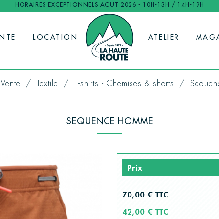
HORAIRES EXCEPTIONNELS AOUT 2026 - 10H-13H / 14H-19H
ENTE
LOCATION
ATELIER
MAG
Vente
Textile
T-shirts - Chemises & shorts
Sequen
SEQUENCE HOMME
Prix
70,00 € TTC
42,00 € TTC